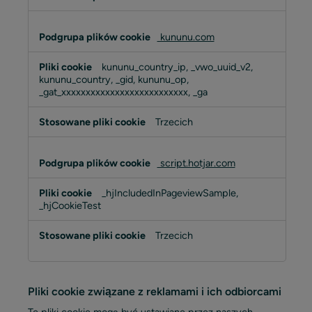
kununu.com
kununu_country_ip, _vwo_uuid_v2,
kununu_country, _gid, kununu_op,
_gat_xxxxxxxxxxxxxxxxxxxxxxxxxx, _ga
Trzecich
script.hotjar.com
_hjIncludedInPageviewSample,
_hjCookieTest
Trzecich
Pliki cookie związane z reklamami i ich odbiorcami
Te pliki cookie mogą być ustawiane przez naszych