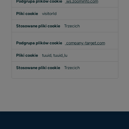
ws.zoominfo.com
visitorId
Trzecich
company-target.com
tuuid, tuuid_lu
Trzecich