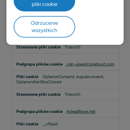
pliki cookie
Trzecich
.vimeo.com
Odrzucenie
wszystkich
__cf_bm
Trzecich
cdn-ukwest.onetrust.com
OptanonConsent, eupubconsent,
OptanonAlertBoxClosed
Trzecich
hsleadflows.net
__cfduid