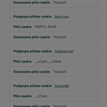
Trzecich
bing.com
MSPTC, MUID
Trzecich
hubspot.net
__cf_bm, __cfduid
Trzecich
hscta.net
__cf_bm
Trzecich