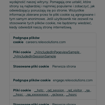
wydajność naszej witryny. Pomagają one ustalić, które
strony są najbardziej i najmniej popularne i zobaczyć, jak
odwiedzający poruszają się po stronie. Wszystkie
informacje zbierane przez te pliki cookie są agregowane i
tym samym anonimowe. Jeśli użytkownik nie zezwoli na
stosowanie tych plików cookie, nie będziemy wiedzieć,
kiedy odwiedził naszą stronę internetową.
Pliki
cookie
careers.relexsolutions.com
wydajności
_hjIncludedInPageviewSample
,
_hjIncludedInSessionSample
Pierwsza strona
engage.relexsolutions.com
__hstc
,
_gd_session
,
_gd_visitor
,
_ga
,
__hssc
,
_ga_xxxxxxxxxx
,
_gclxxxx
,
__hssrc
Pierwsza strona