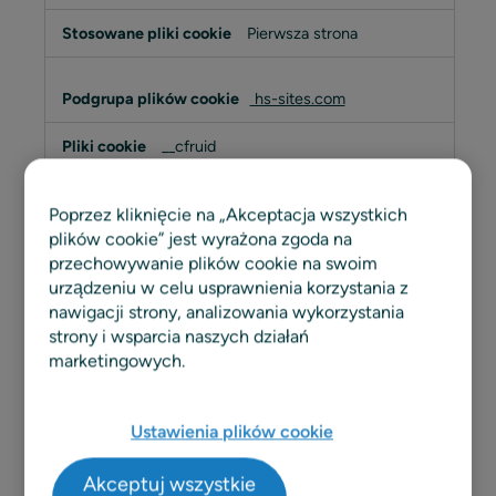
Pierwsza strona
hs-sites.com
__cfruid
Trzecich
Poprzez kliknięcie na „Akceptacja wszystkich
plików cookie” jest wyrażona zgoda na
linkedin.com
przechowywanie plików cookie na swoim
urządzeniu w celu usprawnienia korzystania z
lidc
nawigacji strony, analizowania wykorzystania
strony i wsparcia naszych działań
Trzecich
marketingowych.
onetrust.com
Ustawienia plików cookie
_cfuvid, __cfduid
Akceptuj wszystkie