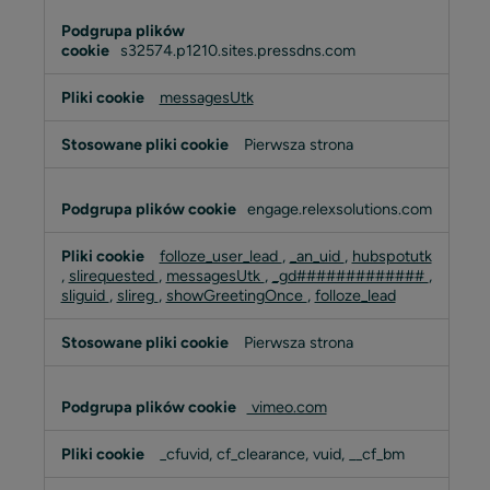
s32574.p1210.sites.pressdns.com
messagesUtk
Pierwsza strona
engage.relexsolutions.com
folloze_user_lead
,
_an_uid
,
hubspotutk
,
slirequested
,
messagesUtk
,
_gd#############
,
sliguid
,
slireg
,
showGreetingOnce
,
folloze_lead
Pierwsza strona
vimeo.com
_cfuvid, cf_clearance, vuid, __cf_bm