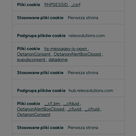
PHPSESSID
,
_csrf
cookie
Pierwsza strona
relexsolutions.com
hs-messages-is-open
,
OptanonConsent
,
OptanonAlertBoxClosed
,
eupubconsent
,
datadome
Pierwsza strona
hub.relexsolutions.com
__cf_bm
,
__cfduid
,
OptanonAlertBoxClosed
,
_cfuvid
,
__cfruid
,
OptanonConsent
Pierwsza strona