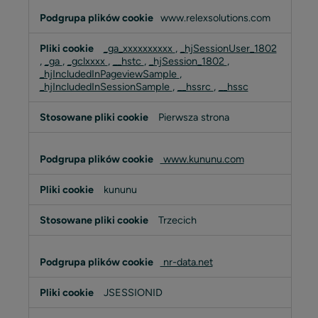
www.relexsolutions.com
_ga_xxxxxxxxxx
,
_hjSessionUser_1802
,
_ga
,
_gclxxxx
,
__hstc
,
_hjSession_1802
,
_hjIncludedInPageviewSample
,
_hjIncludedInSessionSample
,
__hssrc
,
__hssc
Pierwsza strona
www.kununu.com
kununu
Trzecich
nr-data.net
JSESSIONID