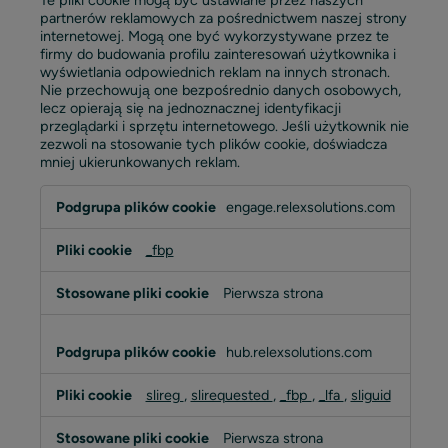
partnerów reklamowych za pośrednictwem naszej strony
internetowej. Mogą one być wykorzystywane przez te
firmy do budowania profilu zainteresowań użytkownika i
wyświetlania odpowiednich reklam na innych stronach.
Nie przechowują one bezpośrednio danych osobowych,
lecz opierają się na jednoznacznej identyfikacji
przeglądarki i sprzętu internetowego. Jeśli użytkownik nie
zezwoli na stosowanie tych plików cookie, doświadcza
mniej ukierunkowanych reklam.
Pliki
engage.relexsolutions.com
cookie
związane
_fbp
z
reklamami
i
Pierwsza strona
ich
odbiorcami
hub.relexsolutions.com
slireg
,
slirequested
,
_fbp
,
_lfa
,
sliguid
Pierwsza strona