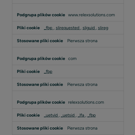
www.relexsolutions.com
_fbp
,
slirequested
,
sliguid
,
slireg
Pierwsza strona
com
_fbp
Pierwsza strona
relexsolutions.com
_uetvid
,
_uetsid
,
_lfa
,
_fbp
Pierwsza strona