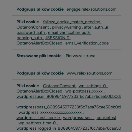
engage.relexsolutions.com
folloze_cookie_match_pending
,
OptanonConsent
,
privacywarning
,
after_auth_url
,
password_auth
,
email_verification_auth
,
pending_auth
,
JSESSIONID
,
OptanonAlertBoxClosed
,
email_verification_code
Pierwsza strona
www.relexsolutions.com
OptanonConsent
,
wp-settings-0
,
OptanonAlertBoxClosed
,
wp-postpass_xxxxx
,
wordpressuser_8089645977233f6c7aba76cae50bb0db
,
wordpresspass_8089645977233f6c7aba76cae50bb0db
,
wordpress_xxxxxxxxxxxxxxxxxxxx
,
wordpress_test_cookie
,
wordpress_sec_
,
cookietest
,
wp-settings-time-0
,
wordpress_logged_in_8089645977233f6c7aba76cae50bb0d