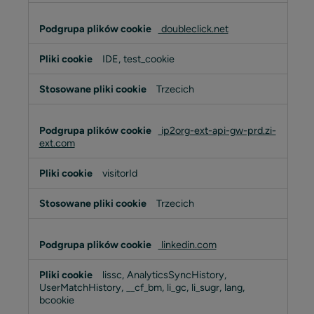
doubleclick.net
IDE, test_cookie
Trzecich
ip2org-ext-api-gw-prd.zi-
ext.com
visitorId
Trzecich
linkedin.com
lissc, AnalyticsSyncHistory,
UserMatchHistory, __cf_bm, li_gc, li_sugr, lang,
bcookie