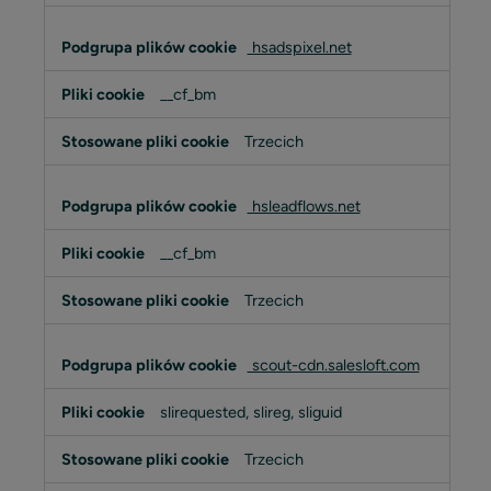
hsadspixel.net
__cf_bm
Trzecich
hsleadflows.net
__cf_bm
Trzecich
scout-cdn.salesloft.com
slirequested, slireg, sliguid
Trzecich