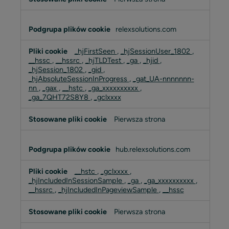
relexsolutions.com
_hjFirstSeen
,
_hjSessionUser_1802
,
__hssc
,
__hssrc
,
_hjTLDTest
,
_ga
,
_hjid
,
_hjSession_1802
,
_gid
,
_hjAbsoluteSessionInProgress
,
_gat_UA-nnnnnnn-
nn
,
_gax
,
__hstc
,
_ga_xxxxxxxxxx
,
_ga_7QHT72S8Y8
,
_gclxxxx
Pierwsza strona
hub.relexsolutions.com
__hstc
,
_gclxxxx
,
_hjIncludedInSessionSample
,
_ga
,
_ga_xxxxxxxxxx
,
__hssrc
,
_hjIncludedInPageviewSample
,
__hssc
Pierwsza strona