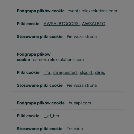
events.relexsolutions.com
AWSALBTGCORS
,
AWSALBTG
Pierwsza strona
careers.relexsolutions.com
_lfa
,
slirequested
,
sliguid
,
slireg
Pierwsza strona
hubapi.com
__cf_bm
Trzecich