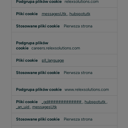
relexsolutions.com
messagesUtk
,
hubspotutk
Pierwsza strona
careers.relexsolutions.com
pll_language
Pierwsza strona
www.relexsolutions.com
_gd#############
,
hubspotutk
,
_an_uid
,
messagesUtk
Pierwsza strona