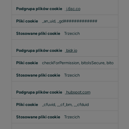
j.6sc.co
_an_uid, _gd#############
Trzecich
bidr.io
checkForPermission, bitoIsSecure, bito
Trzecich
hubspot.com
_cfuvid, __cf_bm, __cfduid
Trzecich