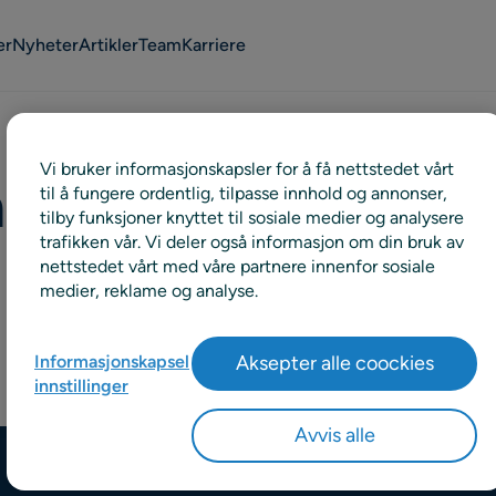
er
Nyheter
Artikler
Team
Karriere
Vi bruker informasjonskapsler for å få nettstedet vårt
hcare
til å fungere ordentlig, tilpasse innhold og annonser,
tilby funksjoner knyttet til sosiale medier og analysere
trafikken vår. Vi deler også informasjon om din bruk av
nettstedet vårt med våre partnere innenfor sosiale
medier, reklame og analyse.
Informasjonskapsel
Aksepter alle coockies
innstillinger
Avvis alle