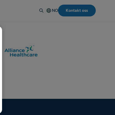
NO
Kontakt oss
English
Deutsch
Español
Italiano
Français
Suomi
Svenska
Dansk
Polski
Português-
BR
日本語