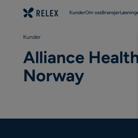
Kunder
Om oss
Bransjer
Løsning
Kunder
Alliance Healt
Norway