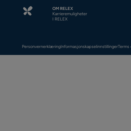
OM RELEX
Karrieremuligheter
I RELEX
Personvernerklæring
Informasjonskapselinnstillinger
Terms 