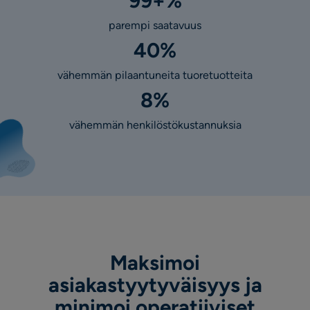
99+%
parempi saatavuus
40%
vähemmän pilaantuneita tuoretuotteita
8%
vähemmän henkilöstökustannuksia
Maksimoi
asiakastyytyväisyys ja
minimoi operatiiviset