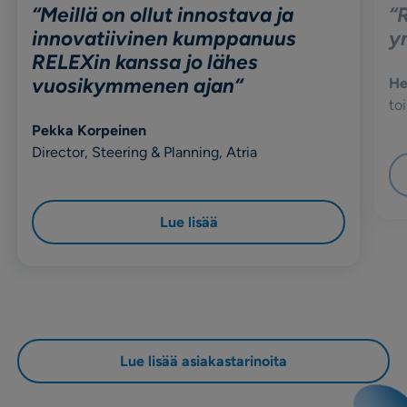
“
Meillä on ollut innostava ja
“
R
innovatiivinen kumppanuus
y
RELEXin kanssa jo lähes
vuosikymmenen ajan
“
He
to
Pekka Korpeinen
Director, Steering & Planning, Atria
Lue lisää
Lue lisää asiakastarinoita