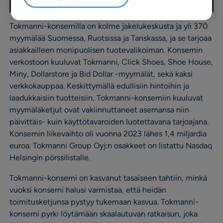
Tokmanni-konsernilla on kolme jakelukeskusta ja yli 370
myymälää Suomessa, Ruotsissa ja Tanskassa, ja se tarjoaa
asiakkailleen monipuolisen tuotevalikoiman. Konsernin
verkostoon kuuluvat Tokmanni, Click Shoes, Shoe House,
Miny, Dollarstore ja Bid Dollar -myymälät, sekä kaksi
verkkokauppaa. Keskittymällä edullisiin hintoihin ja
laadukkaisiin tuotteisiin, Tokmanni-konserniin kuuluvat
myymäläketjut ovat vakiinnuttaneet asemansa niin
päivittäis- kuin käyttötavaroiden luotettavana tarjoajana.
Konsernin liikevaihto oli vuonna 2023 lähes 1,4 miljardia
euroa. Tokmanni Group Oyj:n osakkeet on listattu Nasdaq
Helsingin pörssilistalle.
Tokmanni-konserni on kasvanut tasaiseen tahtiin, minkä
vuoksi konserni halusi varmistaa, että heidän
toimitusketjunsa pystyy tukemaan kasvua. Tokmanni-
konserni pyrki löytämään skaalautuvan ratkaisun, joka