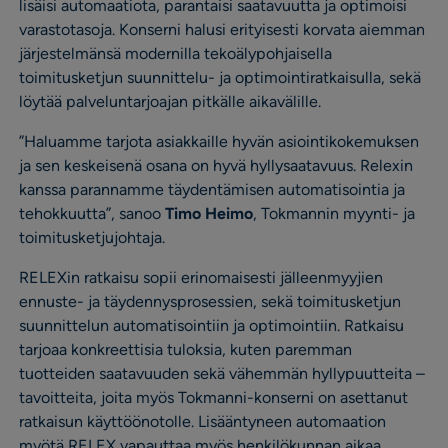
lisäisi automaatiota, parantaisi saatavuutta ja optimoisi
varastotasoja. Konserni halusi erityisesti korvata aiemman
järjestelmänsä modernilla tekoälypohjaisella
toimitusketjun suunnittelu- ja optimointiratkaisulla, sekä
löytää palveluntarjoajan pitkälle aikavälille.
”Haluamme tarjota asiakkaille hyvän asiointikokemuksen
ja sen keskeisenä osana on hyvä hyllysaatavuus. Relexin
kanssa parannamme täydentämisen automatisointia ja
tehokkuutta”, sanoo
Timo Heimo
, Tokmannin myynti- ja
toimitusketjujohtaja.
RELEXin ratkaisu sopii erinomaisesti jälleenmyyjien
ennuste- ja täydennysprosessien, sekä toimitusketjun
suunnittelun automatisointiin ja optimointiin. Ratkaisu
tarjoaa konkreettisia tuloksia, kuten paremman
tuotteiden saatavuuden sekä vähemmän hyllypuutteita –
tavoitteita, joita myös Tokmanni-konserni on asettanut
ratkaisun käyttöönotolle. Lisääntyneen automaation
myötä RELEX vapauttaa myös henkilökunnan aikaa