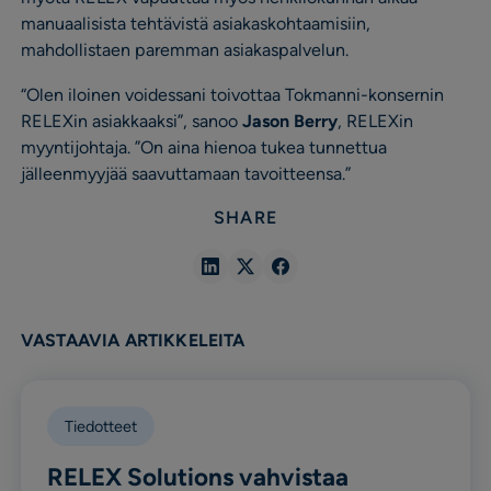
manuaalisista tehtävistä asiakaskohtaamisiin,
mahdollistaen paremman asiakaspalvelun.
“Olen iloinen voidessani toivottaa Tokmanni-konsernin
RELEXin asiakkaaksi”, sanoo
Jason Berry
, RELEXin
myyntijohtaja. ”On aina hienoa tukea tunnettua
jälleenmyyjää saavuttamaan tavoitteensa.”
SHARE
Share
Share
Share
in
in
in
Linkedin
X
Facebook
VASTAAVIA ARTIKKELEITA
Tiedotteet
RELEX Solutions vahvistaa