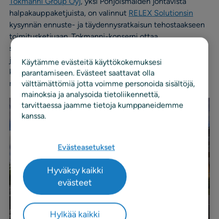
Tokmanni Group Oyj
, yksi Pohjoismaiden johtavista
halpakauppaketjuista, on valinnut
RELEX Solutionsin
kysynnän ennuste- ja täydennysratkaisun tehostaakseen
toimitusketjuaan. Tokmanni-konserni ottaa
suunnitteluratkaisun käyttöön kaikissa
jakelukeskuksissaan ja myymälöissään Pohjoismaissa, ja
Käytämme evästeitä käyttökokemuksesi
käyttöönotto käynnistyy Tokmannin Suomen
parantamiseen. Evästeet saattavat olla
välttämättömiä jotta voimme personoida sisältöjä,
myymälöistä.
mainoksia ja analysoida tietoliikennettä,
tarvittaessa jaamme tietoja kumppaneidemme
kanssa.
Evästeasetukset
Hyväksy kaikki
evästeet
Hylkää kaikki