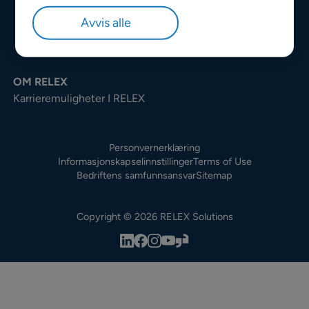
Avvis alle
OM RELEX
Karrieremuligheter I RELEX
Personvernerklæring
Informasjonskapselinnstillinger
Terms of Use
Bedriftens samfunnsansvar
Sitemap
Copyright © 2026 RELEX Solutions