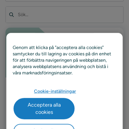
Sök
Genom att klicka på "acceptera alla cookies"
samtycker du till lagring av cookies på din enhet
för att förbättra navigeringen på webbplatsen,
analysera webbplatsens användning och bistå i
våra marknadsföringsinsatser.
Video
Cookie-inställningar
Kundvideo: ICA Sverige
Acceptera alla
cookies
ICA Sverige, med 1300 butiker och en
marknadsandel på ca 40 % i Sverige, är en av de
största dagligvaruhandlarna…