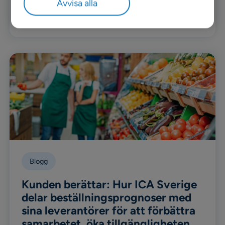
Avvisa alla
Läs mer
Blogg
Kunden berättar: Hur ICA Sverige
delar beställningsprognoser med
sina leverantörer för att förbättra
samarbetet, öka tillgängligheten