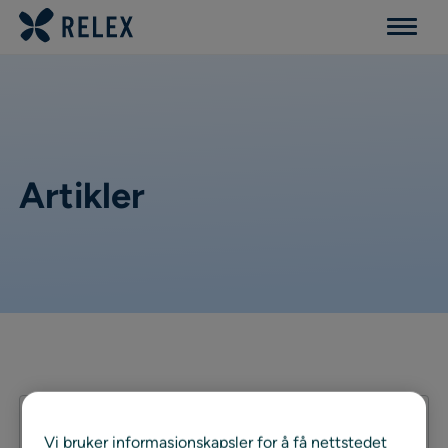
Menu
Artikler
Filters list
0
Vi bruker informasjonskapsler for å få nettstedet