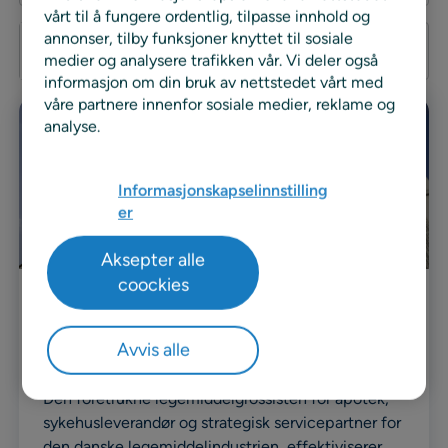
vårt til å fungere ordentlig, tilpasse innhold og
Search
annonser, tilby funksjoner knyttet til sosiale
medier og analysere trafikken vår. Vi deler også
informasjon om din bruk av nettstedet vårt med
våre partnere innenfor sosiale medier, reklame og
analyse.
Informasjonskapselinnstilling
er
Aksepter alle
coockies
Kasusstudie
Avvis alle
Case Nomeco
Den foretrukne legemiddelgrossisten for apotek,
sykehusleverandør og strategisk servicepartner for
den danske legemiddelindustrien, effektiviserer