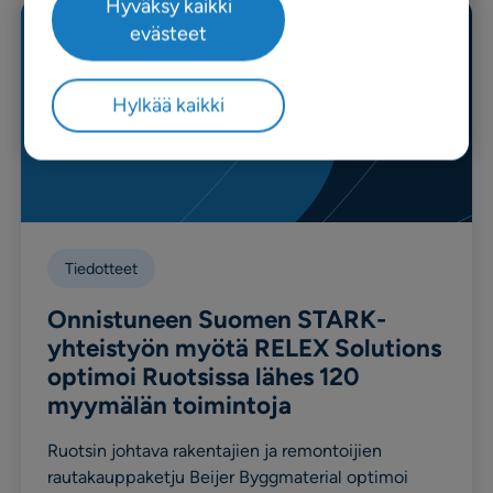
Hyväksy kaikki
evästeet
Hylkää kaikki
Tiedotteet
Onnistuneen Suomen STARK-
yhteistyön myötä RELEX Solutions
optimoi Ruotsissa lähes 120
myymälän toimintoja
Ruotsin johtava rakentajien ja remontoijien
rautakauppaketju Beijer Byggmaterial optimoi