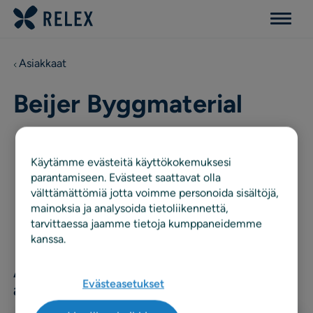
Menu
Asiakkaat
Beijer Byggmaterial
Käytämme evästeitä käyttökokemuksesi
parantamiseen. Evästeet saattavat olla
välttämättömiä jotta voimme personoida sisältöjä,
mainoksia ja analysoida tietoliikennettä,
tarvittaessa jaamme tietoja kumppaneidemme
kanssa.
Aiheeseen liittyviä uutisia ja
Evästeasetukset
artikkeleita