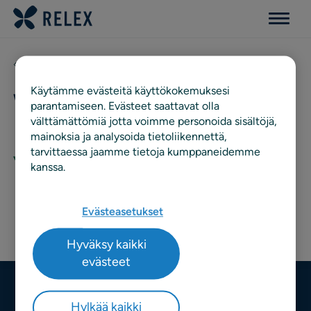
Menu
Asiakkaat
Käytämme evästeitä käyttökokemuksesi
Wihuri
parantamiseen. Evästeet saattavat olla
välttämättömiä jotta voimme personoida sisältöjä,
mainoksia ja analysoida tietoliikennettä,
tarvittaessa jaamme tietoja kumppaneidemme
kanssa.
Evästeasetukset
Hyväksy kaikki
evästeet
Hylkää kaikki