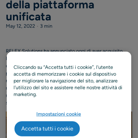
della piattaforma
unificata
May 12, 2022
•
3 min
RELEX Solutions ha annunciato oggi di aver acquisito
Formulate, un’azienda svedese che si occupa di analytics
e pianificazione delle promozioni, per consolidare la
Cliccando su “Accetta tutti i cookie”, l'utente
propria posizione di fornitore di soluzioni unificate per il
accetta di memorizzare i cookie sul dispositivo
retail planning. L’acquisizione è un passo importante
per migliorare la navigazione del sito, analizzare
l'utilizzo del sito e assistere nelle nostre attività di
nell’impegno di RELEX di offrire ai retailer di tutto il
marketing.
mondo una piattaforma unificata di prim’ordine con una
solida soluzione di pianificazione delle promozioni.
Impostazioni cookie
Accetta tutti i cookie