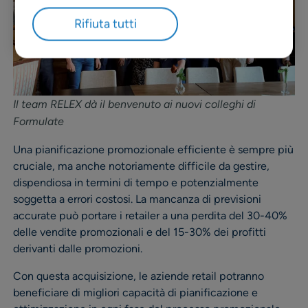
Rifiuta tutti
Il team RELEX dà il benvenuto ai nuovi colleghi di
Formulate
Una pianificazione promozionale efficiente è sempre più
cruciale, ma anche notoriamente difficile da gestire,
dispendiosa in termini di tempo e potenzialmente
soggetta a errori costosi. La mancanza di previsioni
accurate può portare i retailer a una perdita del 30-40%
delle vendite promozionali e del 15-30% dei profitti
derivanti dalle promozioni.
Con questa acquisizione, le aziende retail potranno
beneficiare di migliori capacità di pianificazione e