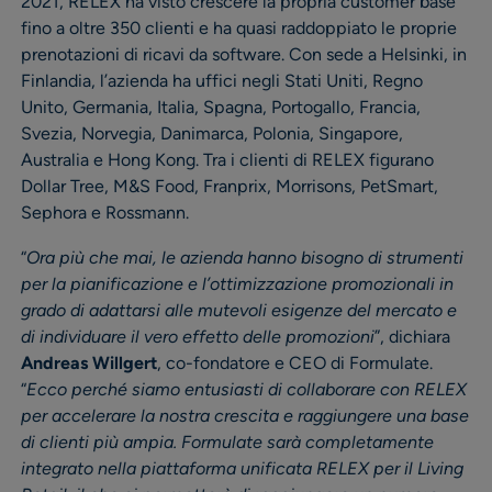
2021, RELEX ha visto crescere la propria customer base
fino a oltre 350 clienti e ha quasi raddoppiato le proprie
prenotazioni di ricavi da software. Con sede a Helsinki, in
Finlandia, l’azienda ha uffici negli Stati Uniti, Regno
Unito, Germania, Italia, Spagna, Portogallo, Francia,
Svezia, Norvegia, Danimarca, Polonia, Singapore,
Australia e Hong Kong. Tra i clienti di RELEX figurano
Dollar Tree, M&S Food, Franprix, Morrisons, PetSmart,
Sephora e Rossmann.
“
Ora più che mai, le azienda hanno bisogno di strumenti
per la pianificazione e l’ottimizzazione promozionali in
grado di adattarsi alle mutevoli esigenze del mercato e
di individuare il vero effetto delle promozioni
”, dichiara
Andreas Willgert
, co-fondatore e CEO di Formulate.
“
Ecco perché siamo entusiasti di collaborare con RELEX
per accelerare la nostra crescita e raggiungere una base
di clienti più ampia. Formulate sarà completamente
integrato nella piattaforma unificata RELEX per il Living