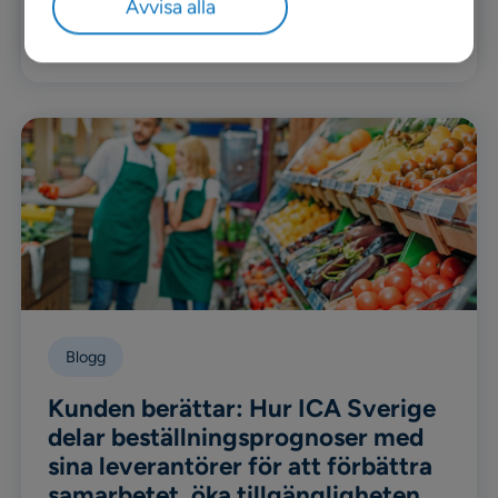
Avvisa alla
Läs mer
Blogg
Kunden berättar: Hur ICA Sverige
delar beställningsprognoser med
sina leverantörer för att förbättra
samarbetet, öka tillgängligheten