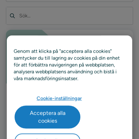
Sök
Genom att klicka på "acceptera alla cookies"
samtycker du till lagring av cookies på din enhet
för att förbättra navigeringen på webbplatsen,
analysera webbplatsens användning och bistå i
våra marknadsföringsinsatser.
Video
Cookie-inställningar
Kundvideo: ICA Sverige
Acceptera alla
cookies
ICA Sverige, med 1300 butiker och en
marknadsandel på ca 40 % i Sverige, är en av de
största dagligvaruhandlarna…