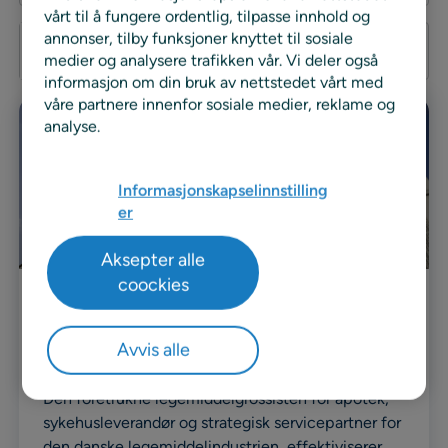
vårt til å fungere ordentlig, tilpasse innhold og
Search
annonser, tilby funksjoner knyttet til sosiale
medier og analysere trafikken vår. Vi deler også
informasjon om din bruk av nettstedet vårt med
våre partnere innenfor sosiale medier, reklame og
analyse.
Informasjonskapselinnstilling
er
Aksepter alle
coockies
Kasusstudie
Avvis alle
Case Nomeco
Den foretrukne legemiddelgrossisten for apotek,
sykehusleverandør og strategisk servicepartner for
den danske legemiddelindustrien, effektiviserer