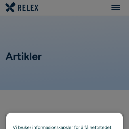
Menu
Artikler
Filters list
0
Vi bruker informasjonskapsler for å få nettstedet