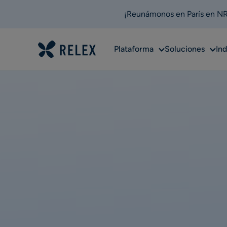
¡Reunámonos en París en NRF
Sub
Sub
Plataforma
Soluciones
Ind
menu
men