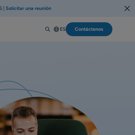
6 |
Solicitar una reunión
ES
Contáctenos
English
Deutsch
Italiano
Français
Suomi
Svenska
Norsk
Dansk
Português-
BR
Polski