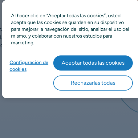
Al hacer clic en “Aceptar todas las cookies”, usted
acepta que las cookies se guarden en su dispositivo
a en retail entre los más
para mejorar la navegación del sitio, analizar el uso del
mismo, y colaborar con nuestros estudios para
l. Profundice en nuestro
marketing.
ado nuestros expertos:
Configuración de
Aceptar todas las cookies
cookies
Rechazarlas todas