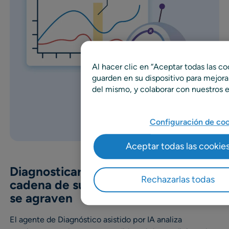
Al hacer clic en “Aceptar todas las co
guarden en su dispositivo para mejorar 
del mismo, y colaborar con nuestros e
Configuración de coo
Aceptar todas las cookie
D
iagnosticar problemas en la
Rechazarlas todas
cadena de suministro antes de que
se agraven
El agente de Diagnóstico asistido por IA analiza