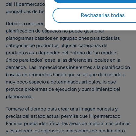
del Hipermercado Familiar se rige por agrupaciones
geográficas de tiendas según estados.
Rechazarlas todas
Debido a unos recursos limitados, el equipo de
planificación de espacios no puede gestionar
planogramas basados en agrupaciones para todas las
categorías de productos; algunas categorías de
productos aún dependen del criterio de “un modelo
único para todos” pese a las diferencias locales en la
demanda. Las imprecisiones inherentes a la planificación
basada en promedios hacen que se asigne demasiado o
muy poco espacio a determinados artículos, lo que
provoca problemas de ejecución y cumplimiento del
planograma.
Tomarse el tiempo para crear una imagen honesta y
precisa del estado actual permite que Hipermercado
Familiar pueda identificar las áreas de mejora más críticas
y establecer los objetivos e indicadores de rendimiento