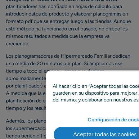
planificadores han confiado en hojas de cálculo para
introducir datos de producto y elaborar planogramas en
formato pdf que se entregan luego a las tiendas. Aunque
este método ha funcionado en el pasado, no ofrece los
mismos resultados a medida que la empresa va
creciendo.
Los planogramadores de Hipermercado Familiar dedican
una media de 20 minutos por plan. Si ampliamos ese
tiempo a todo el equipo, vemos que dedican
aproximadamente 15.000 horas al año (750 horas al año
por planificador) a la creación y gestión de planogramas.
Al hacer clic en “Aceptar todas las coo
guarden en su dispositivo para mejorar l
A medida que la empresa crece, este proceso manual de
del mismo, y colaborar con nuestros es
planificación de espacios sólo puede requerir más
tiempo y los resultados son menos satisfactorios.
Configuración de cook
Además, los planogramas están causando problemas en
los supermercados y los equipos de operaciones de
Aceptar todas las cookies
tienda tienen dificultados para usarlos. El proceso actual