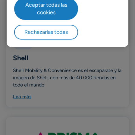
Aceptar todas las
cookies
Rechazarlas todas
Retail
Shell
Shell Mobility & Convenience es el escaparate y la
imagen de Shell, con más de 40 000 tiendas en
todo el mundo
Lea màs