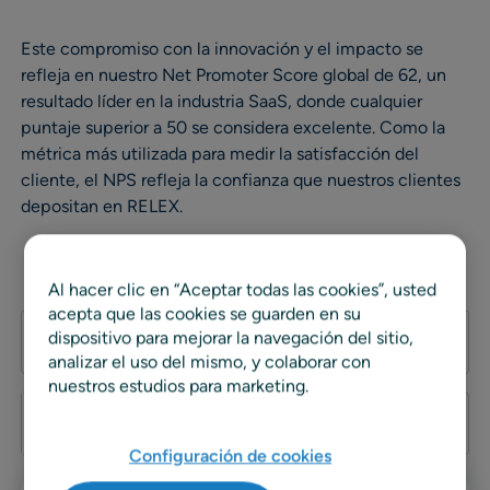
Este compromiso con la innovación y el impacto se
refleja en nuestro Net Promoter Score global de 62, un
resultado líder en la industria SaaS, donde cualquier
puntaje superior a 50 se considera excelente. Como la
métrica más utilizada para medir la satisfacción del
cliente, el NPS refleja la confianza que nuestros clientes
depositan en RELEX.
Al hacer clic en “Aceptar todas las cookies”, usted
acepta que las cookies se guarden en su
dispositivo para mejorar la navegación del sitio,
Lista de filtros
0
analizar el uso del mismo, y colaborar con
nuestros estudios para marketing.
Buscar
Configuración de cookies