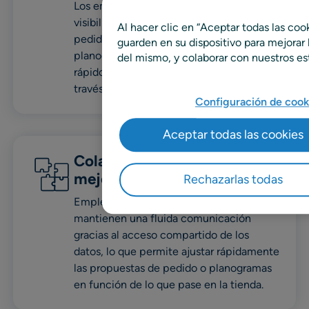
Los empleados de tienda tienen una
visibilidad total de los procesos de
Al hacer clic en “Aceptar todas las coo
pedidos, entregas entrantes, desarrollo de
guarden en su dispositivo para mejorar l
planogramas, etc., gracias al acceso
del mismo, y colaborar con nuestros es
rápido y sencillo a vistas y paneles a
través de dispositivos móviles.
Configuración de cook
Aceptar todas las cookies
Colaboración entre equipos
mejorada
Rechazarlas todas
Empleados de tienda y equipos centrales
mantienen una fluida comunicación
gracias al acceso compartido de los
datos, lo que permite ajustar rápidamente
las propuestas de pedido o planogramas
en función de lo que pase en la tienda.