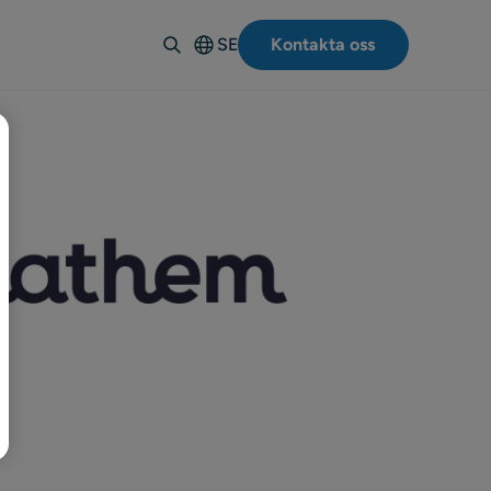
SE
Kontakta oss
English
Deutsch
Español
Italiano
Français
Suomi
Norsk
Dansk
Polski
Português-
BR
日本語