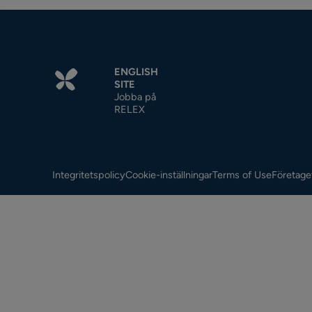
ENGLISH
SITE
Jobba på
RELEX
Integritetspolicy
Cookie-inställningar
Terms of Use
Företage