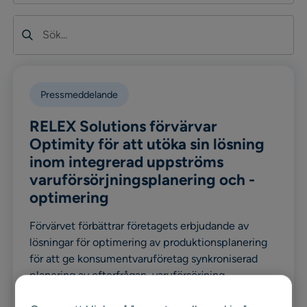
Sök
Pressmeddelande
RELEX Solutions förvärvar
Optimity för att utöka sin lösning
inom integrerad uppströms
varuförsörjningsplanering och -
optimering
Förvärvet förbättrar företagets erbjudande av
lösningar för optimering av produktionsplanering
för att ge konsumentvaruföretag synkroniserad
planering av efterfrågan, varuförsörjning,
produktion, och distribution, allt på en plattform.