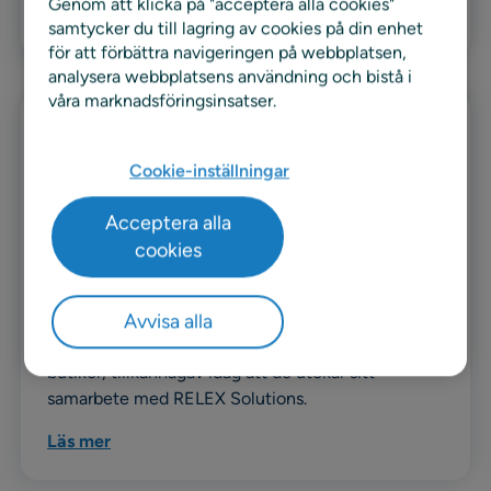
Genom att klicka på "acceptera alla cookies"
Läs mer
samtycker du till lagring av cookies på din enhet
för att förbättra navigeringen på webbplatsen,
analysera webbplatsens användning och bistå i
våra marknadsföringsinsatser.
Pressmeddelande
Cookie-inställningar
Reitan Convenience Sverige
utökar samarbetet med RELEX för
Acceptera alla
att förändra sin kampanjplanering
cookies
och -optimering
Avvisa alla
Reitan Convenience Sverige (RCS), en ledande
servicehandelsaktör i Sverige med över 400
butiker, tillkännagav idag att de utökar sitt
samarbete med RELEX Solutions.
Läs mer