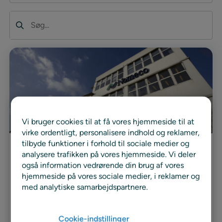
Søg
Vi bruger cookies til at få vores hjemmeside til at
virke ordentligt, personalisere indhold og reklamer,
tilbyde funktioner i forhold til sociale medier og
analysere trafikken på vores hjemmeside. Vi deler
Casestudie
også information vedrørende din brug af vores
Case Nomeco
hjemmeside på vores sociale medier, i reklamer og
med analytiske samarbejdspartnere.
Nomeco, den foretrukne lægemiddelgrossist for
apotekerne, hospitalernes leverandør og
Cookie-indstillinger
lægemiddelindustriens strategiske servicepartner,