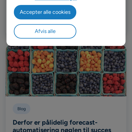
strømliner driften med end-to-end supply chain
Accepter alle cookies
optimering
Læs mere
Afvis alle
Blog
Derfor er pålidelig forecast-
automatisering nøglen til succes