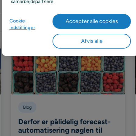
samarbejdspartnere.
Søg
Cookie-
Accepter alle cookies
indstillinger
Afvis alle
Blog
Derfor er pålidelig forecast-
automatisering nøglen til