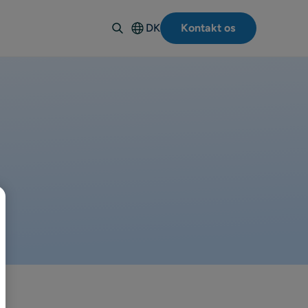
DK
Kontakt os
English
Deutsch
Español
Italiano
Français
Suomi
Svenska
Norsk
Polski
Português-
BR
日本語