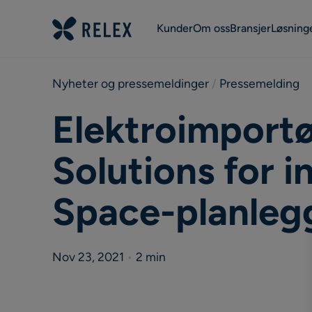
Kunder
Om oss
Bransjer
Løsning
Nyheter og pressemeldinger
 / 
Pressemelding
Elektroimportø
Solutions for 
Space-planleg
Nov 23, 2021
•
2 min