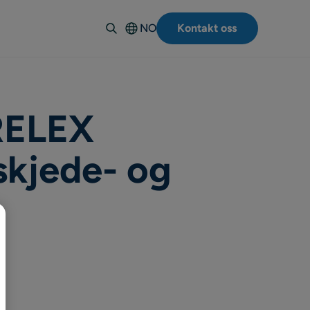
NO
Kontakt oss
English
Deutsch
Español
Italiano
 RELEX
Français
skjede- og
Suomi
Svenska
Dansk
Polski
Português-
BR
日本語