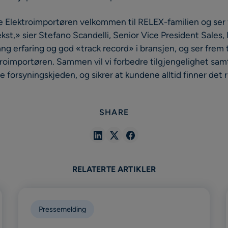
ke Elektroimportøren velkommen til RELEX-familien og ser f
ekst,» sier Stefano Scandelli, Senior Vice President Sale
ang erfaring og god «track record» i bransjen, og ser frem t
oimportøren. Sammen vil vi forbedre tilgjengelighet samt
 forsyningskjeden, og sikrer at kundene alltid finner det 
SHARE
Share
Share
Share
in
in
in
Linkedin
X
Facebook
RELATERTE ARTIKLER
Pressemelding