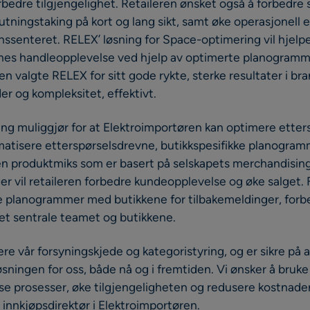
rbedre tilgjengelighet. Retaileren ønsket også å forbedre 
tningstaking på kort og lang sikt, samt øke operasjonell ef
onssenteret. RELEX’ løsning for Space-optimering vil hjel
es handleopplevelse ved hjelp av optimerte planogrammer 
en valgte RELEX for sitt gode rykte, sterke resultater i bra
er og kompleksitet, effektivt.
ing muliggjør for at Elektroimportøren kan optimere ette
omatisere etterspørselsdrevne, butikkspesifikke planogra
 en produktmiks som er basert på selskapets merchandisin
r vil retaileren forbedre kundeopplevelse og øke salget.
e planogrammer med butikkene for tilbakemeldinger, forb
t sentrale teamet og butikkene.
re vår forsyningskjede og kategoristyring, og er sikre på 
ningen for oss, både nå og i fremtiden. Vi ønsker å bruke 
e prosesser, øke tilgjengeligheten og redusere kostnader
 innkjøpsdirektør i Elektroimportøren.