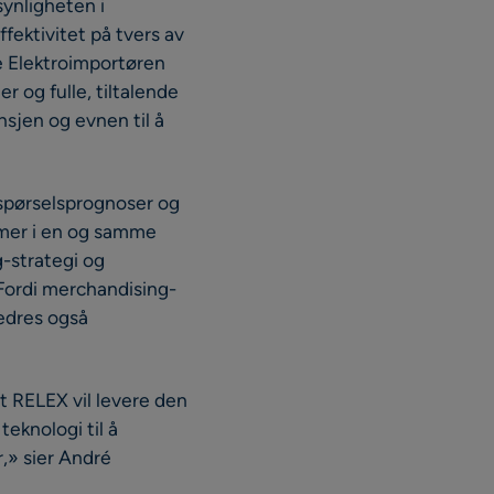
synligheten i
fektivitet på tvers av
pe Elektroimportøren
og fulle, tiltalende
nsjen og evnen til å
rspørselsprognoser og
mmer i en og samme
g-strategi og
 Fordi merchandising-
edres også
at RELEX vil levere den
teknologi til å
,» sier André