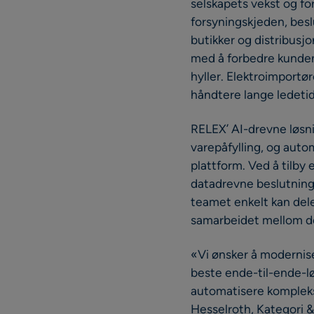
selskapets vekst og fo
forsyningskjeden, beslu
butikker og distribusj
med å forbedre kunden
hyller. Elektroimportør
håndtere lange ledetid
RELEX’ AI-drevne løsn
varepåfylling, og aut
plattform. Ved å tilby
datadrevne beslutninge
teamet enkelt kan del
samarbeidet mellom de
«Vi ønsker å modernise
beste ende-til-ende-løs
automatisere kompleks
Hesselroth, Kategori &