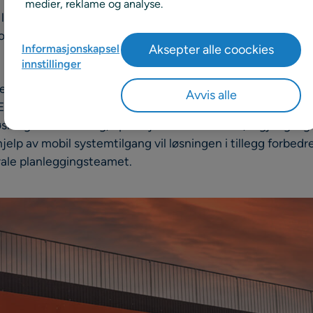
medier, reklame og analyse.
edende grossist og forhandler av elektriske artikler og ins
ons som partner for å integrere sin forsyningskjede- og S
Informasjonskapsel
Aksepter alle coockies
innstillinger
evere etterspørselsprognoser, automatisert vareforsyning
Avvis alle
Elektroimportørens 25 butikker i Norge, samt deres e-han
sningen vil øke salg, operasjonell effektivitet, tilgjengel
jelp av mobil systemtilgang vil løsningen i tillegg forbe
rale planleggingsteamet.