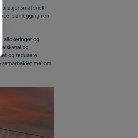
tallasjonsmateriell,
pace-planlegging i en
, allokeringer og
delskanal og
ighet og redusere
dre samarbeidet mellom