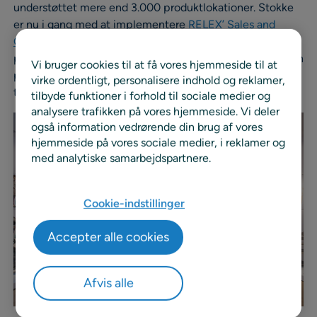
understøttet mere end 3.000 produktlokationer. Stokke
er nu i gang med at implementere
RELEX’ Sales and
Operations Planning (S&OP)-løsning
for at forbedre sin
planlægning på mellemlang og lang sigt, øge synligheden
Vi bruger cookies til at få vores hjemmeside til at
på tværs af sine afdelinger og hjælpe med at definere én
virke ordentligt, personalisere indhold og reklamer,
tværfunktionel forretningsplan.
tilbyde funktioner i forhold til sociale medier og
analysere trafikken på vores hjemmeside. Vi deler
også information vedrørende din brug af vores
hjemmeside på vores sociale medier, i reklamer og
med analytiske samarbejdspartnere.
Cookie-indstillinger
Accepter alle cookies
Afvis alle