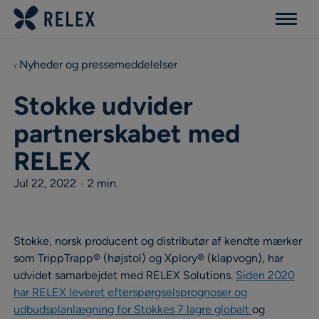
Menu
Nyheder og pressemeddelelser
Stokke udvider
partnerskabet med
RELEX
Jul 22, 2022
•
2 min.
Stokke, norsk producent og distributør af kendte mærker
som TrippTrapp® (højstol) og Xplory® (klapvogn), har
udvidet samarbejdet med RELEX Solutions.
Siden 2020
har RELEX leveret efterspørgselsprognoser og
udbudsplanlægning for Stokkes 7 lagre globalt
og