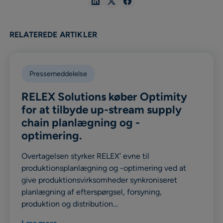
Share
Share
Share
in
in
in
Linkedin
X
Facebook
RELATEREDE ARTIKLER
Pressemeddelelse
RELEX Solutions køber Optimity
for at tilbyde up-stream supply
chain planlægning og -
optimering.
Overtagelsen styrker RELEX’ evne til
produktionsplanlægning og -optimering ved at
give produktionsvirksomheder synkroniseret
planlægning af efterspørgsel, forsyning,
produktion og distribution…