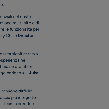
so.
enziali nel nostro
zione multi-sito e di
fre le funzionalità per
ly Chain Director,
sità significativa a
 esperienza nel
luida e di aiutare
ungo periodo.» –
Juha
 rendono difficile
occio più integrato,
à i team a prendere