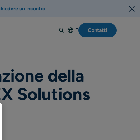
chiedere un incontro
IT
Contatti
English
Deutsch
Español
Français
zione della
Suomi
X Solutions
Svenska
Norsk
Dansk
Polski
Português-
BR