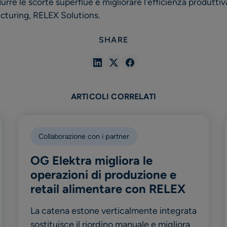
durre le scorte superflue e migliorare l’efficienza produttiva 
cturing, RELEX Solutions.
SHARE
Share
Share
Share
in
in
in
Linkedin
X
Facebook
ARTICOLI CORRELATI
Collaborazione con i partner
OG Elektra migliora le
operazioni di produzione e
retail alimentare con RELEX
La catena estone verticalmente integrata
sostituisce il riordino manuale e migliora