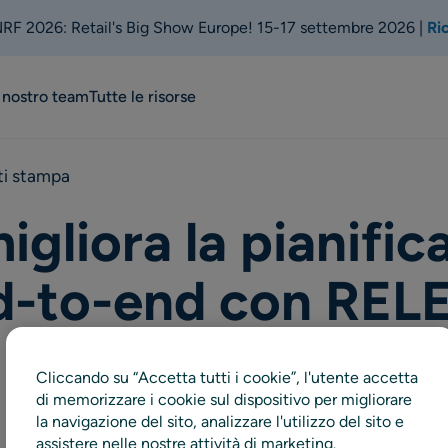
 NRF 2026: Retail's Big Show Europe! 15-17 settembre 2026 |
Ri
l nostro team
Tutte le risorse
i stampa
liora la pianifica
d-to-end con RELE
Cliccando su “Accetta tutti i cookie”, l'utente accetta
di memorizzare i cookie sul dispositivo per migliorare
la navigazione del sito, analizzare l'utilizzo del sito e
assistere nelle nostre attività di marketing.