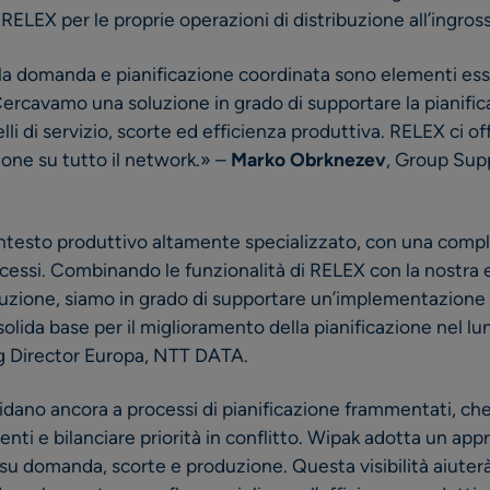
 RELEX per le proprie operazioni di distribuzione all’ingros
ulla domanda e pianificazione coordinata sono elementi ess
ercavamo una soluzione in grado di supportare la pianifica
velli di servizio, scorte ed efficienza produttiva. RELEX ci of
zione su tutto il network.» –
Marko Obrknezev
, Group Supp
testo produttivo altamente specializzato, con una comples
rocessi. Combinando le funzionalità di RELEX con la nostra
uzione, siamo in grado di supportare un’implementazione f
solida base per il miglioramento della pianificazione nel l
g Director Europa, NTT DATA.
fidano ancora a processi di pianificazione frammentati, che
ti e bilanciare priorità in conflitto. Wipak adotta un appr
i su domanda, scorte e produzione. Questa visibilità aiuter