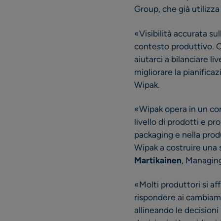
Group, che già utilizza
«Visibilità accurata s
contesto produttivo. C
aiutarci a bilanciare li
migliorare la pianifica
Wipak.
«Wipak opera in un con
livello di prodotti e p
packaging e nella prod
Wipak a costruire una 
Martikainen
, Managin
«Molti produttori si af
rispondere ai cambiamen
allineando le decision