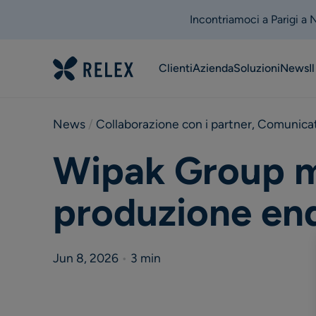
Incontriamoci a Parigi a
Clienti
Azienda
Soluzioni
News
I
News
 / 
Collaborazione con i partner
,
Comunicat
Wipak Group mig
produzione en
Jun 8, 2026
•
3 min