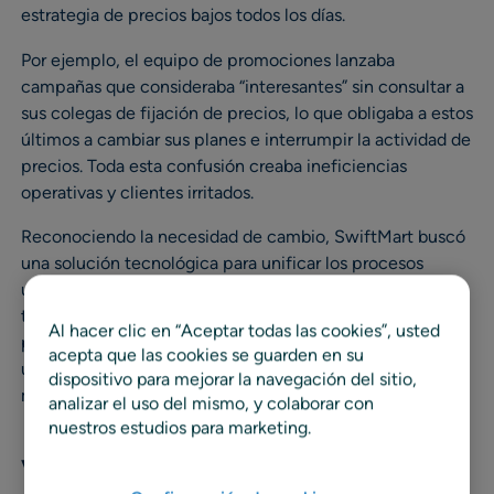
estrategia de precios bajos todos los días.
Por ejemplo, el equipo de promociones lanzaba
campañas que consideraba “interesantes” sin consultar a
sus colegas de fijación de precios, lo que obligaba a estos
últimos a cambiar sus planes e interrumpir la actividad de
precios. Toda esta confusión creaba ineficiencias
operativas y clientes irritados.
Reconociendo la necesidad de cambio, SwiftMart buscó
una solución tecnológica para unificar los procesos
utilizados por estos equipos críticos. Al utilizar la misma
tecnología en todos sus equipos, pudieron alinear a la
Al hacer clic en “Aceptar todas las cookies”, usted
perfección los precios y las promociones, dando paso a
acepta que las cookies se guarden en su
una era de precios coherentes, promociones eficaces y
dispositivo para mejorar la navegación del sitio,
mayor satisfacción de los clientes.
analizar el uso del mismo, y colaborar con
nuestros estudios para marketing.
Ventajas de unificar la