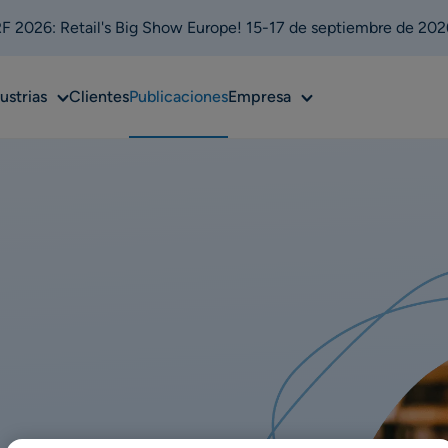
 2026: Retail's Big Show Europe! 15-17 de septiembre de 202
Sub
Sub
ustrias
Clientes
Publicaciones
Empresa
u
menu
menu