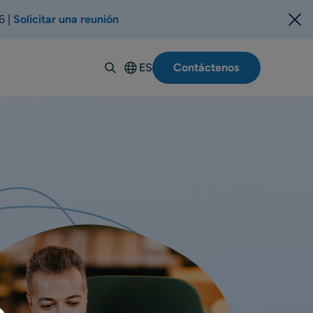
6 |
Solicitar una reunión
ES
Contáctenos
English
Deutsch
Italiano
Français
Suomi
Svenska
Norsk
Dansk
Português-
BR
Polski