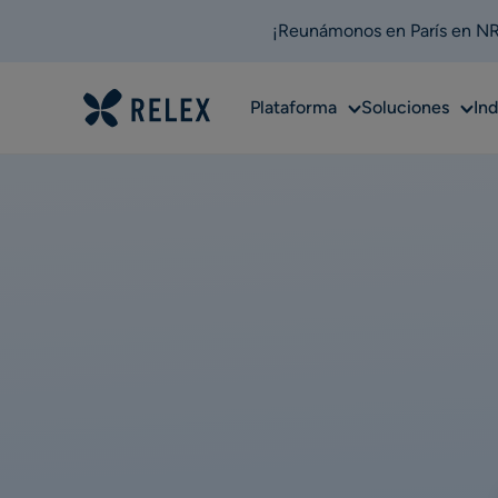
¡Reunámonos en París en NRF
Sub
Sub
Plataforma
Soluciones
Ind
menu
men