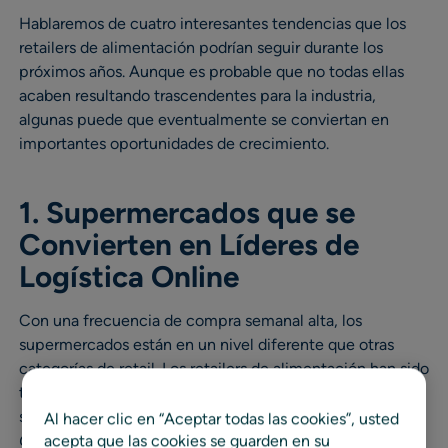
Hablaremos de cuatro interesantes tendencias que los
retailers de alimentación podrían seguir durante los
próximos años. Aunque es probable que no todas ellas
acaben resultando trascendentes para la industria,
algunas puede que eventualmente se conviertan en
importantes oportunidades de crecimiento.
1. Supermercados que se
Convierten en Líderes de
Logística Online
Con una frecuencia de compra semanal alta, los
supermercados están en un nivel diferente que otras
categorías de retail. Los retailers de alimentación han sido
tradicionalmente una de las pocas categorías en las que
se ha preferido la entrega a domicilio a la opción “
Click &
Al hacer clic en “Aceptar todas las cookies”, usted
acepta que las cookies se guarden en su
Collect
”. Con estos grandes volúmenes de entregas a