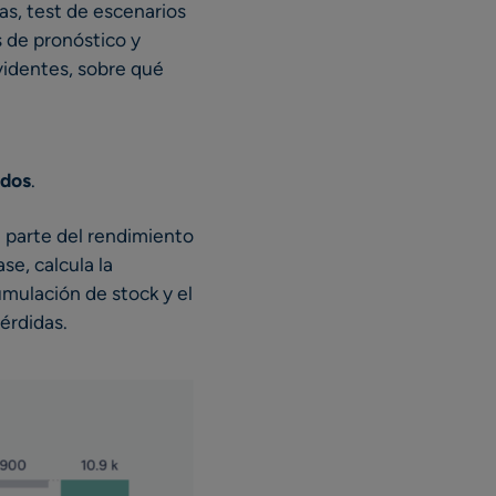
as, test de escenarios
s de pronóstico y
videntes, sobre qué
ados
.
a parte del rendimiento
e, calcula la
umulación de stock y el
pérdidas.