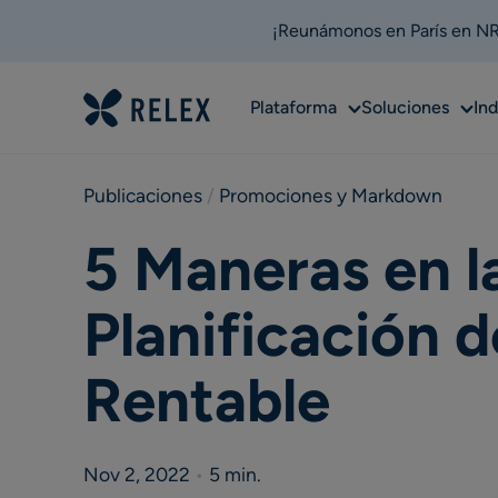
¡Reunámonos en París en NRF
Sub
Sub
Plataforma
Soluciones
Ind
menu
men
Publicaciones
 / 
Promociones y Markdown
5 Maneras en l
Planificación 
Rentable
Nov 2, 2022
•
5 min.