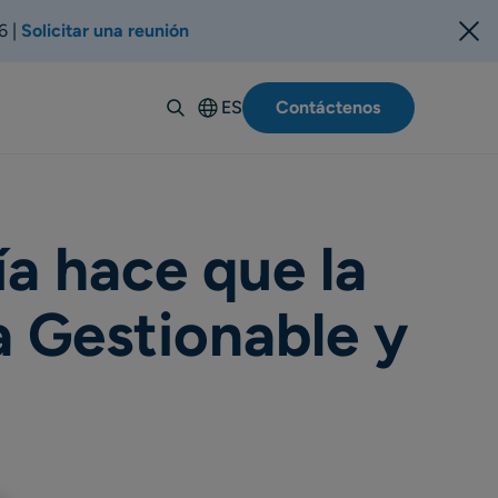
6 |
Solicitar una reunión
ES
Contáctenos
English
Deutsch
Italiano
Français
ía hace que la
Suomi
a Gestionable y
Svenska
Norsk
Dansk
Português-
BR
Polski