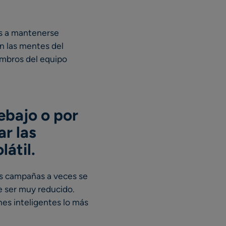
as a mantenerse
en las mentes del
embros del equipo
ebajo o por
r las
látil
.
las campañas a veces se
e ser muy reducido.
nes inteligentes lo más