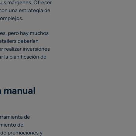
 sus márgenes. Ofrecer
 con una estrategia de
complejos.
ones, pero hay muchos
etailers deberían
realizar inversiones
 la planificación de
ón manual
erramienta de
imiento del
ando promociones y