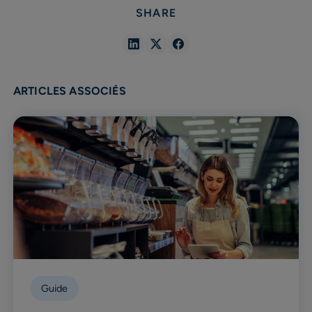
SHARE
Share
Share
Share
in
in
in
Linkedin
X
Facebook
ARTICLES ASSOCIÉS
Guide