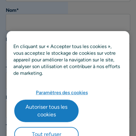
Nom
*
Entreprise
*
En cliquant sur « Accepter tous les cookies »,
vous acceptez le stockage de cookies sur votre
appareil pour améliorer la navigation sur le site,
analyser son utilisation et contribuer à nos efforts
Titre du poste
*
de marketing.
Paramètres des cookies
Email
*
Autoriser tous les
cookies
Téléphone
Tout refuser