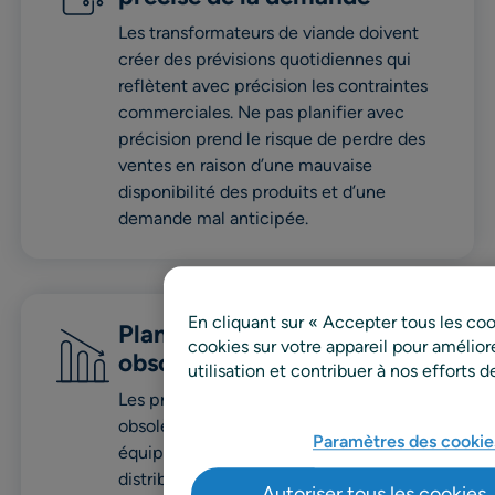
Les transformateurs de viande doivent
créer des prévisions quotidiennes qui
reflètent avec précision les contraintes
commerciales. Ne pas planifier avec
précision prend le risque de perdre des
ventes en raison d’une mauvaise
disponibilité des produits et d’une
demande mal anticipée.
En cliquant sur « Accepter tous les co
Planification de production
cookies sur votre appareil pour améliorer
obsolète et cloisonnée
utilisation et contribuer à nos efforts 
Les processus de planification manuels
obsolètes et déconnectés au sein des
Paramètres des cookie
équipes d’achat, de production et de
distribution créent des écarts constants
Autoriser tous les cookies