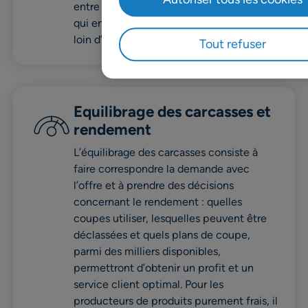
entre la planification et l’exécution, ce
qui entraîne des résultats commerciaux
loin d’être optimaux.
Tout refuser
Equilibrage des carcasses et
rendement
L’équilibrage des carcasses consiste à
faire correspondre la demande avec
l’offre et à prendre des décisions
concernant le rendement : quelles
coupes utiliser, lesquelles peuvent être
déclassées et quels plans de coupe,
parmi des milliers disponibles,
permettront d’obtenir un profit et un
service client optimal. Pour les
producteurs de produits purement frais, il