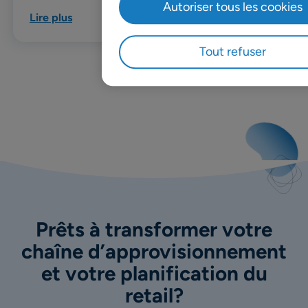
Autoriser tous les cookies
Lire plus
Tout refuser
Prêts à transformer votre
chaîne d’approvisionnement
et votre planification du
retail?