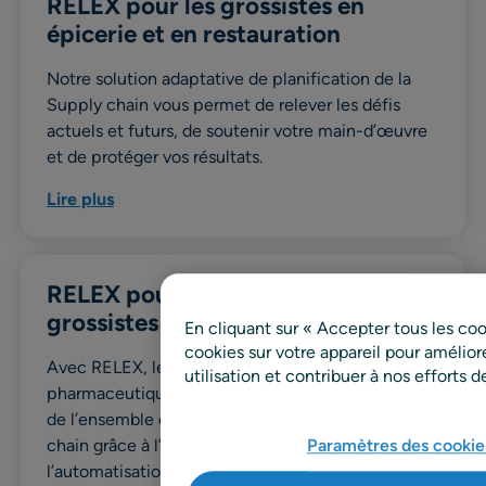
RELEX pour les grossistes en
épicerie et en restauration
Notre solution adaptative de planification de la
Supply chain vous permet de relever les défis
actuels et futurs, de soutenir votre main-d’œuvre
et de protéger vos résultats.
Lire plus
RELEX pour les distributeurs et
grossistes pharmaceutiques
En cliquant sur « Accepter tous les co
cookies sur votre appareil pour améliorer
Avec RELEX, les distributeurs et grossistes
utilisation et contribuer à nos efforts 
pharmaceutiques peuvent unifier la planification
de l’ensemble de leurs processus de la Supply
chain grâce à l’optimisation des stocks et à
Paramètres des cookie
l’automatisation du réapprovisionnement