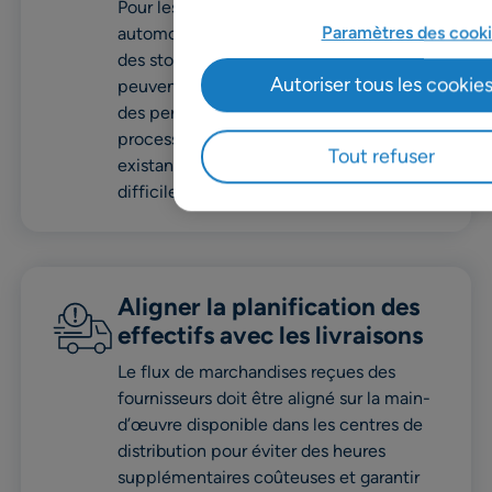
Pour les grossistes de pièces
Paramètres des cooki
automobiles, les défis liés à la rotation
des stocks et à la faible disponibilité
Autoriser tous les cookie
peuvent entraîner des coûts élevés et
des pertes de ventes. Le recours à des
processus manuels et à des systèmes
Tout refuser
existants déconnectés peut rendre
difficile la résolution de ces défis.
Aligner la planification des
effectifs avec les livraisons
Le flux de marchandises reçues des
fournisseurs doit être aligné sur la main-
d’œuvre disponible dans les centres de
distribution pour éviter des heures
supplémentaires coûteuses et garantir