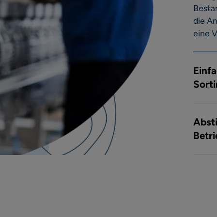
Besta
die A
eine 
Einf
Sort
Abst
Betri