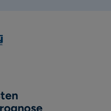
ßten
Prognose