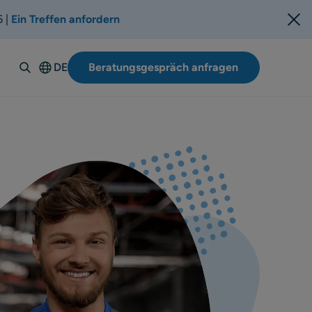
6 |
Ein Treffen anfordern
DE
Beratungsgespräch anfragen
English
Español
Italiano
Français
Suomi
Svenska
Norsk
Dansk
Polski
Português-
BR