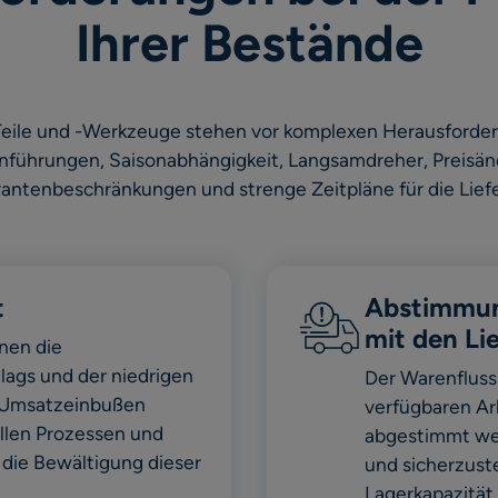
Ihrer Bestände
Teile und -Werkzeuge stehen vor komplexen Herausforde
nführungen, Saisonabhängigkeit, Langsamdreher, Preisä
rantenbeschränkungen und strenge Zeitpläne für die Lief
t
Abstimmun
mit den Li
nen die
ags und der niedrigen
Der Warenfluss
d Umsatzeinbußen
verfügbaren Arb
llen Prozessen und
abgestimmt we
 die Bewältigung dieser
und sicherzuste
Lagerkapazität