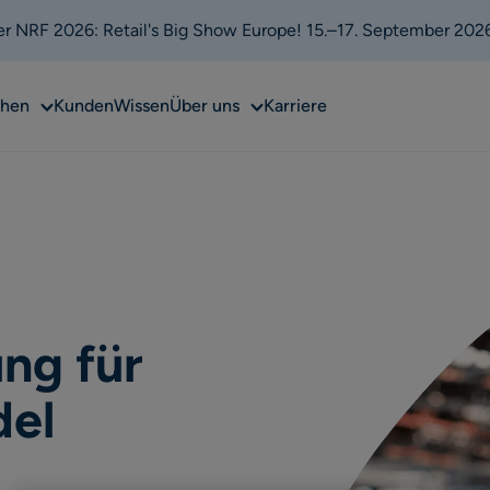
 der NRF 2026: Retail's Big Show Europe! 15.–17. September 202
Sub
Sub
chen
Kunden
Wissen
Über uns
Karriere
menu
menu
ung für
del