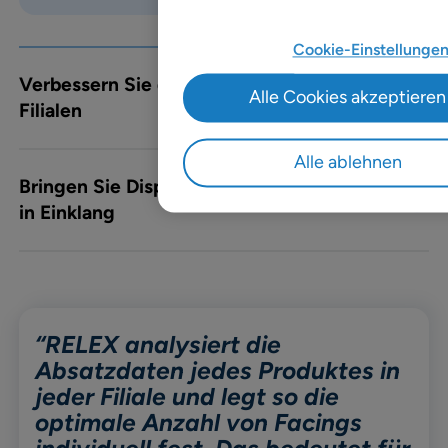
Cookie-Einstellunge
Verbessern Sie die Zusammenarbeit mit
Alle Cookies akzeptieren
Filialen
Alle ablehnen
Bringen Sie Disposition und Verkaufsfläche
in Einklang
“RELEX analysiert die
Absatzdaten jedes Produktes in
jeder Filiale und legt so die
optimale Anzahl von Facings