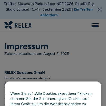
Treffen Sie uns in Paris auf der NRF 2026: Retail's Big
Show Europe! 15.–17. September 2026 |
Ein Treffen
anfordern
Menu
Impressum
Zuletzt aktualisiert am August 5, 2025
RELEX Solutions GmbH
Gustav-Stresemann-Ring 7
65189 Wiesbaden
Deutschland
Wenn Sie auf „Alle Cookies akzeptieren“ klicken,
Tel.: +49 (0) 611 262 313 0
stimmen Sie der Speicherung von Cookies auf
Fax: +49 (0) 611 262 313 99
Ihrem Gerät zu, um die Websitenavigation zu