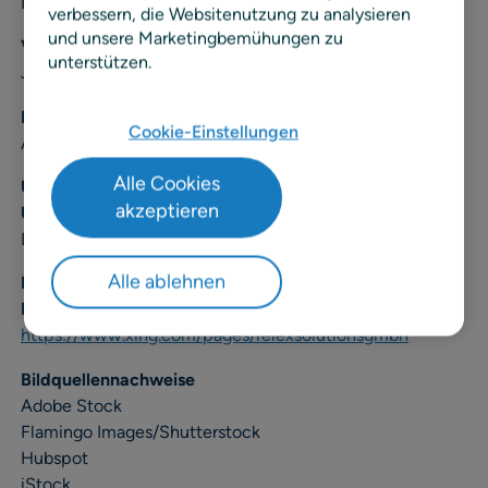
E-Mail:
kontakt@relexsolutions.de
verbessern, die Websitenutzung zu analysieren
und unsere Marketingbemühungen zu
Vertreten durch
unterstützen.
Johan Haataja
Registergericht, Registernummer
Cookie-Einstellungen
Amtsgericht Wiesbaden, HRB 26974
Alle Cookies
Umsatzsteuer-Identifikationsnummer gemäß § 27a
akzeptieren
UStG
DE 288 767 410
Alle ablehnen
Dieses Impressum gilt auch für folgende Social Media
Profile:
https://www.xing.com/pages/relexsolutionsgmbh
Bildquellennachweise
Adobe Stock
Flamingo Images/Shutterstock
Hubspot
iStock