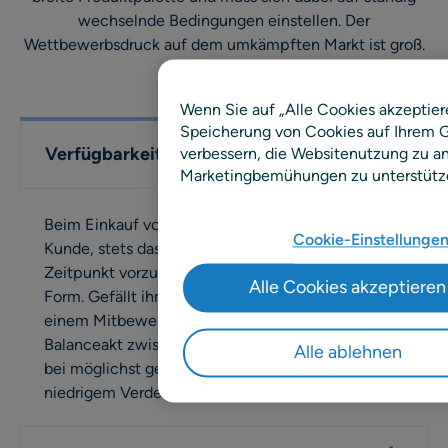
wechselnde Bedingungen einstellen. Der
Wettbewerbsdruck auf dem umkämpften Markt ist groß.
Wenn Sie auf „Alle Cookies akzeptier
Speicherung von Cookies auf Ihrem G
Verfügbarkeit und Frische
verbessern, die Websitenutzung zu an
Marketingbemühungen zu unterstütz
Beim Einkauf von Lebensmitteln erwartet der
Cookie-Einstellunge
Kunde, stets das Gewünschte zum richtigen
Zeitpunkt vorzufinden – in möglichst frischer
Alle Cookies akzeptieren
Form. Gefällt ihm nicht, was er sieht, geht er zu
einem Mitbewerber. Händler müssen den
Balanceakt zwischen hoher Produktverfügbarkeit
Alle ablehnen
bei möglichst geringen Bestandskosten und
niedrigem Verderb meistern.