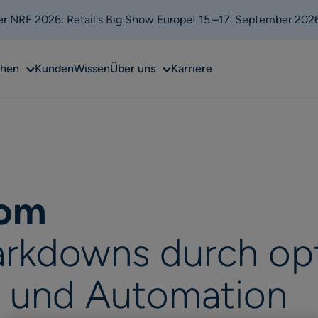
 der NRF 2026: Retail's Big Show Europe! 15.–17. September 202
Sub
Sub
chen
Kunden
Wissen
Über uns
Karriere
menu
menu
com
arkdowns durch op
g und Automation