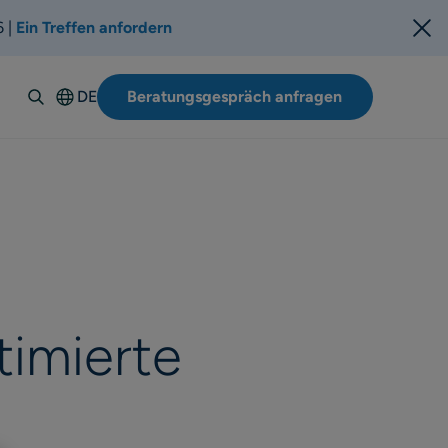
6 |
Ein Treffen anfordern
DE
Beratungsgespräch anfragen
English
Español
Italiano
Français
Suomi
Svenska
Norsk
timierte
Dansk
Polski
Português-
BR