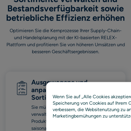
Bestandsverfügbarkeit sowie
betriebliche Effizienz erhöhen
Optimieren Sie die Kernprozesse Ihrer Supply-Chain-
und Handelsplanung mit der KI-basierten RELEX-
Plattform und profitieren Sie von höheren Umsätzen und
besseren Geschäftsergebnissen.
Ausgewogene und
anpassbare
Sortimentsplanung
Wenn Sie auf „Alle Cookies akzeptier
Speicherung von Cookies auf Ihrem G
Sie müssen verschiedene Sortimente
verbessern, die Websitenutzung zu an
verwalten, darunter Langsamdreher, neue
Marketingbemühungen zu unterstütz
Produkteinführungen, Frischwaren und
saisonale Produkte mit langen