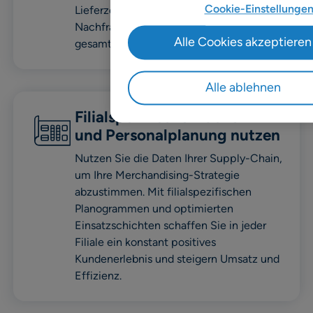
Cookie-Einstellunge
Lieferzeiten und schwankender
Nachfrage. Diese Faktoren machen Ihre
Alle Cookies akzeptieren
gesamte Lieferkette äußerst komplex.
Alle ablehnen
Filialspezifische Flächen-
und Personalplanung nutzen
Nutzen Sie die Daten Ihrer Supply-Chain,
um Ihre Merchandising-Strategie
abzustimmen. Mit filialspezifischen
Planogrammen und optimierten
Einsatzschichten schaffen Sie in jeder
Filiale ein konstant positives
Kundenerlebnis und steigern Umsatz und
Effizienz.