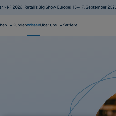
 der NRF 2026: Retail's Big Show Europe! 15.–17. September 202
Sub
Sub
chen
Kunden
Wissen
Über uns
Karriere
menu
menu