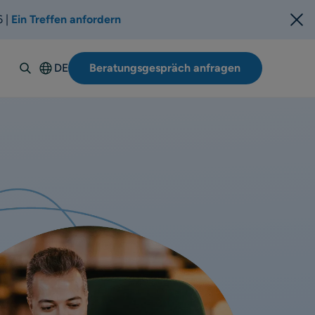
6 |
Ein Treffen anfordern
DE
Beratungsgespräch anfragen
English
Español
Italiano
Français
Suomi
Svenska
Norsk
Dansk
Polski
Português-
BR