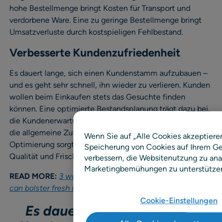
hohe Bestellmenge bringt Kosten für Transport und
verdorbene Ware. Eine zu geringe Bestellmenge bringt
Umsatzverluste durch kostspieligen Fehlbestand.
Verbesserte Kundenzufriedenheit
Es dauert lange, sich einen Kundenstamm aufzubauen –
und es geht sehr schnell, ihn wieder zu verlieren. Kunden
wollen beim Einkaufen stets das Gesuchte finden
können. Eine optimierte Bestandsplanung trägt dazu bei,
die Kundenerwartung an die Produktverfügbarkeit und
die allgemeine Zufriedenheit zu erfüllen. Eine
Wenn Sie auf „Alle Cookies akzeptieren
Optimierung sorgt zudem für die gleichbleibende
Speicherung von Cookies auf Ihrem Ge
Qualität und Frische von verderblichen Waren.
verbessern, die Websitenutzung zu ana
Marketingbemühungen zu unterstütze
READ MORE:
3 ways the right in-store execution app
can bolster fresh item management
Cookie-Einstellungen
Es dauert lange, sich einen