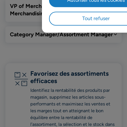
VP of Merchandising/Chief
Merchandising Officer
Tout refuser
Category Manager/Assortment Manager
Favorisez des assortiments
efficaces
Identifiez la rentabilité des produits par
magasin, supprimez les articles sous-
performants et maximisez les ventes et
les marges tout en atteignant le bon
équilibre entre la rentabilité de
l’assortiment, la sélection et le stock dans