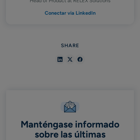
Head of Product at RELEX Solutions
Conectar via LinkedIn
SHARE
Share
Share
Share
in
in
in
Linkedin
X
Facebook
Manténgase informado
sobre las últimas