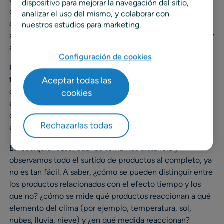
dispositivo para mejorar la navegación del sitio,
decidan a visitar una tienda u otra basándose en la
analizar el uso del mismo, y colaborar con
disponibilidad de algún producto clave, por ejemplo,
nuestros estudios para marketing.
agua embotellada durante períodos de temperaturas muy
altas.
Configuración de cookies
Prever el tiempo es difícil, pero si pensamos en ejemplos
Aceptar todas las
típicos de relaciones entre la demanda y algunos
elementos meteorológicos, podemos crear modelos, y
cookies
eso, es fácil; las altas temperaturas impactan en la venta
de helados, las lluvias aumentan la demanda de paraguas,
Rechazarlas todas
etc.
En cualquier caso, cuando tomamos distancia y
observamos todo el surtido de productos al completo, ya
no es tan fácil. A saber, ¿cómo se pueden distinguir entre
los productos relacionados con el efecto tiempo y los
que no? ¿cómo se mide qué productos reaccionan a qué
elemento del clima (por ejemplo, temperatura, sol,
nubes, lluvia, nieve) y ¿en qué medida reaccionan?