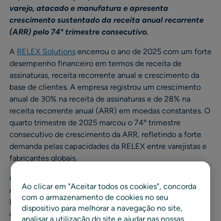
varejo, atacado e manufatura e apresenta
crescimento sustentado da receita anual recorrente
(ARR) pelo 74º trimestre consecutivo.
A
RELEX Solutions
encerrou o ano de 2025 com um forte
desempenho financeiro em termos de receita de
assinaturas, receita recorrente anual e crescimento da
base de clientes. A empresa registrou um crescimento
anual de 30% na receita de assinaturas e de 28% na
receita recorrente anual (ARR) em moedas constantes. O
quarto trimestre de 2025 marcou o 74º trimestre
consecutivo de crescimento da ARR, refletindo a forte
demanda pelas capacidades da RELEX entre varejistas e
fabricantes globais.
Oferecendo valor ao cliente no varejo, atacado e
Ao clicar em "Aceitar todos os cookies", concorda
manufatura
com o armazenamento de cookies no seu
Em 2025, empresas do varejo, atacado e manufatura
dispositivo para melhorar a navegação no site,
continuaram a investir na RELEX para fortalecer suas
analisar a utilização do site e ajudar nas nossas