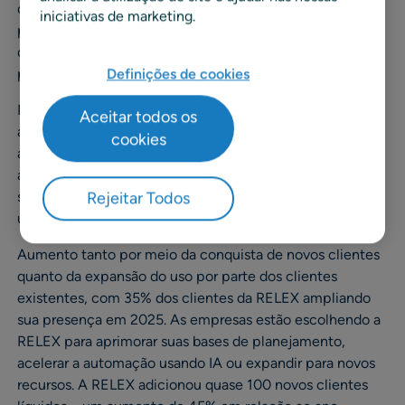
capacidades de previsão, reabastecimento, preços,
iniciativas de marketing.
promoções, espaço e sortimento, operações de loja,
operações da cadeia de suprimentos e planejamento e
programação da produção.
Definições de cookies
Mais de 200 dos mais de 700 clientes totais estão agora
Aceitar todos os
a utilizar as capacidades de previsão baseadas em
cookies
aprendizagem automática da RELEX, refletindo a ampla
adoção de previsões avançadas em todas as regiões e
setores verticais e proporcionando uma base sólida para
Rejeitar Todos
um planeamento mais automatizado e adaptável.
Aumento tanto por meio da conquista de novos clientes
quanto da expansão do uso por parte dos clientes
existentes, com 35% dos clientes da RELEX ampliando
sua presença em 2025. As empresas estão escolhendo a
RELEX para aprimorar suas bases de planejamento,
acelerar a automação usando IA ou expandir para novos
recursos. A RELEX adicionou quase 100 novos clientes