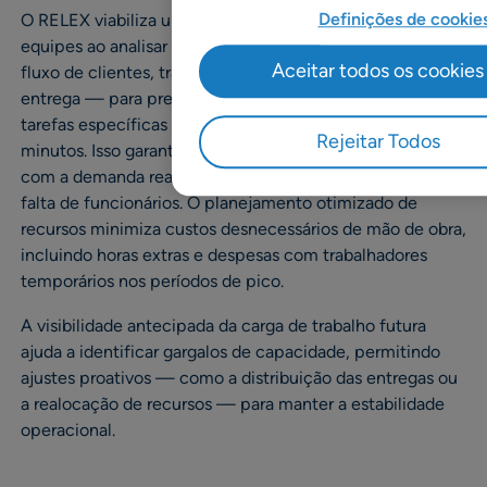
Definições de cookie
O RELEX viabiliza um dimensionamento preciso de
equipes ao analisar fatores de carga de trabalho — como
Aceitar todos os cookies
fluxo de clientes, transações de vendas e volumes de
entrega — para prever o tempo gasto em diferentes
tarefas específicas do varejo, com intervalos de 15
Rejeitar Todos
minutos. Isso garante o alinhamento dos níveis de pessoal
com a demanda real, reduzindo tanto o excesso quanto a
falta de funcionários. O planejamento otimizado de
recursos minimiza custos desnecessários de mão de obra,
incluindo horas extras e despesas com trabalhadores
temporários nos períodos de pico.
A visibilidade antecipada da carga de trabalho futura
ajuda a identificar gargalos de capacidade, permitindo
ajustes proativos — como a distribuição das entregas ou
a realocação de recursos — para manter a estabilidade
operacional.