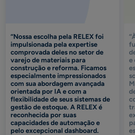
“Nossa escolha pela RELEX foi
“
impulsionada pela expertise
f
comprovada deles no setor de
d
varejo de materiais para
e
construção e reforma. Ficamos
e
especialmente impressionados
s
com sua abordagem avançada
M
orientada por IA e com a
d
flexibilidade de seus sistemas de
c
gestão de estoque. A RELEX é
t
reconhecida por suas
e
capacidades de automação e
p
pelo excepcional dashboard.
e