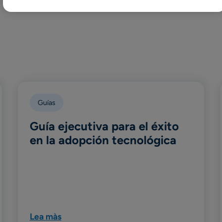
Guías
Guía ejecutiva para el éxito
en la adopción tecnológica
Lea màs