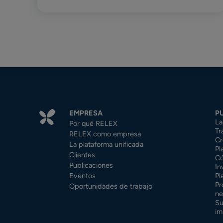
EMPRESA
P
La
Por qué RELEX
Tr
RELEX como empresa
Cr
La plataforma unificada
Pl
Clientes
Có
Publicaciones
In
Eventos
Pl
Pr
Oportunidades de trabajo
ne
Su
im