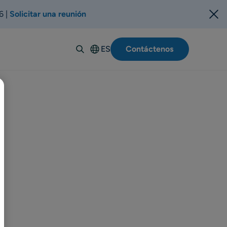
6 |
Solicitar una reunión
ES
Contáctenos
English
Deutsch
Italiano
Français
Suomi
Svenska
Norsk
Dansk
Português-
BR
Polski