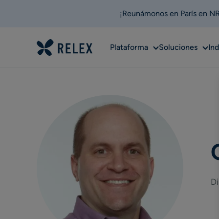
¡Reunámonos en París en NRF
Sub
Sub
Plataforma
Soluciones
Ind
menu
men
Di