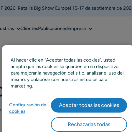
 2026: Retail's Big Show Europe! 15-17 de septiembre de 202
Sub
Sub
ustrias
Clientes
Publicaciones
Empresa
u
menu
menu
Al hacer clic en “Aceptar todas las cookies”, usted
acepta que las cookies se guarden en su dispositivo
para mejorar la navegación del sitio, analizar el uso del
mismo, y colaborar con nuestros estudios para
marketing.
Craig Norman
Configuración de
Aceptar todas las cookies
rector de Marketing de Producto
cookies
Rechazarlas todas