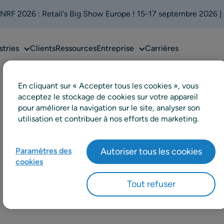
 NRF 2026 : Retail's Big Show Europe ! 15-17 septembre 2026 |
Sub
Sub
stries
Clients
Ressources
Entreprise
Carrières
menu
menu
En cliquant sur « Accepter tous les cookies », vous
acceptez le stockage de cookies sur votre appareil
pour améliorer la navigation sur le site, analyser son
utilisation et contribuer à nos efforts de marketing.
Paramètres des
Autoriser tous les cookies
cookies
Tout refuser