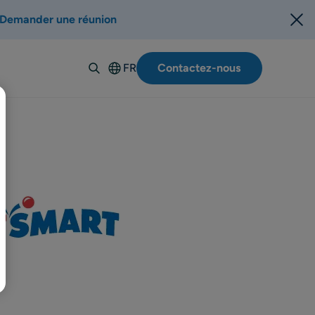
Demander une réunion
FR
Contactez-nous
English
Deutsch
Español
Italiano
Suomi
Svenska
Norsk
Dansk
Polski
Português-
BR