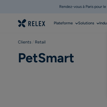
Rendez-vous à Paris pour le
Sub
Sub
Plateforme
Solutions
Indu
menu
menu
Clients
 / 
Retail
PetSmart