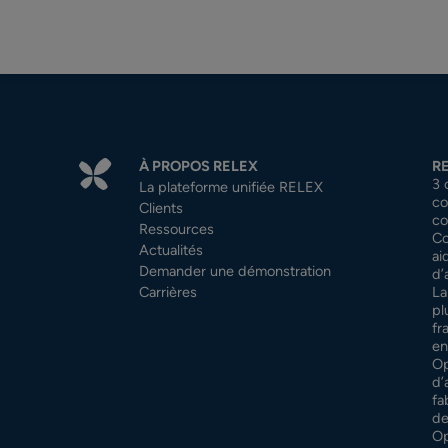
À PROPOS RELEX
R
3 
La plateforme unifiée RELEX
co
Clients
co
Ressources
Co
Actualités
ai
Demander une démonstration
d’
Carrières
La
pl
fr
en
Op
d’
fa
de
Op