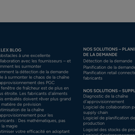
NOS SOLUTIONS – PLANI
ELEX BLOG
DE LA DEMANDE
obstacles à une excellente
llaboration avec les fournisseurs – et
Détection de la demande
mment les surmonter
Planification de la demand
mment la détection de la demande
Planification retail connec
de à surmonter le chaos de la chaîne
fabricants
approvisionnement des PGC
 fenêtre de fraîcheur est de plus en
NOS SOLUTIONS – SUPP
us étroite. Les fabricants d’aliments
Diagnostic de la chaîne
ais emballés doivent rêver plus grand
d’approvisionnement
 matière de prévision
Logiciel de collaboration p
timisation de la chaîne
supply chain
approvisionnement pour les
Logiciel de planification de
bricants : Des mathématiques, pas
production
 la magie
Logiciel des stocks de prod
timiser votre efficacité en adoptant
Logiciel d’ordonnancement