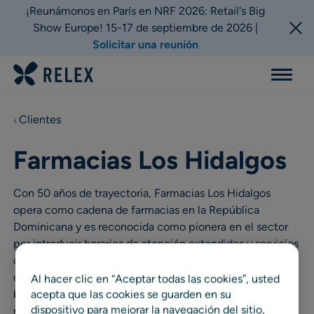
¡Reunámonos en París en NRF 2026: Retail's Big
Show Europe! 15-17 de septiembre de 2026 |
Solicitar una reunión
Menu
Clientes
Farmacias Los Hidalgos
Con 50 años de trayectoria, Farmacias Los Hidalgos
opera como cadena de farmacias en la República
Dominicana y es reconocida como pionera en el sector
por introducir horarios de atención extendidos y servicios
de entrega a domicilio. Con 92 tiendas, un centro de
distribución y aproximadamente 14 000 SKU, la empresa
Al hacer clic en “Aceptar todas las cookies”, usted
busca fortalecer su eficiencia operativa mediante la
acepta que las cookies se guarden en su
dispositivo para mejorar la navegación del sitio,
reducción de los procesos manuales y el aumento de la