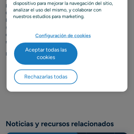
dispositivo para mejorar la navegación del sitio,
Estamos en toda Bolivia. Tenemos presencia en
analizar el uso del mismo, y colaborar con
Cochabamba, La Paz, Tarija, Oruro, Chuquisaca, Beni,
nuestros estudios para marketing.
Pando, Potosí y Santa Cruz sumando un total de 118
sucursales que ofrecen productos de cuidado personal y
del hogar, belleza, snacks y un surtido completo de
Configuración de cookies
medicamentos.
Aceptar todas las
Más en
https://farmacorp.com/
.
cookies
Rechazarlas todas
Noticias y recursos relacionados